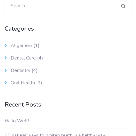
Suchen
nach:
Categories
Allgemein
(1)
Dental Care
(4)
Dentistry
(4)
Oral Health
(2)
Recent Posts
Hallo Welt!
10 natural ways to whiten teeth in a helthy way